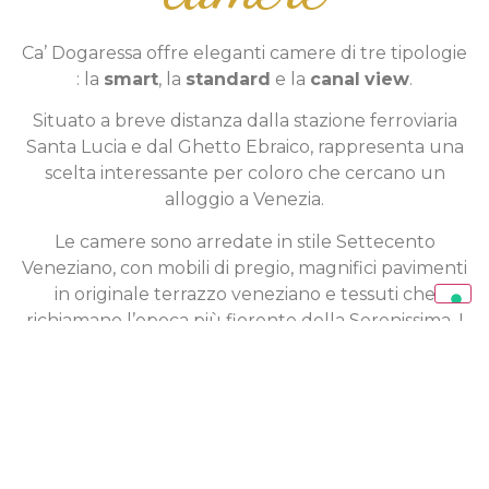
Ca’ Dogaressa offre eleganti camere di tre tipologie
: la
smart
, la
standard
e la
canal
view
.
Situato a breve distanza dalla stazione ferroviaria
Santa Lucia e dal Ghetto Ebraico, rappresenta una
scelta interessante per coloro che cercano un
alloggio a Venezia.
Le camere sono arredate in stile Settecento
Veneziano, con mobili di pregio, magnifici pavimenti
in originale terrazzo veneziano e tessuti che
richiamano l’epoca più fiorente della Serenissima. I
bagni sono decorati con marmi pregiati, mentre le
luci e i lampadari sono realizzati in vetro di Murano.
Abbiamo unito il fascino del classico con i comfort
moderni.
Ogni camera è dotata di sistema di climatizzazione